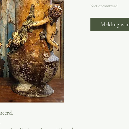
Niet op voorraad
Melding wan
neerd.
.