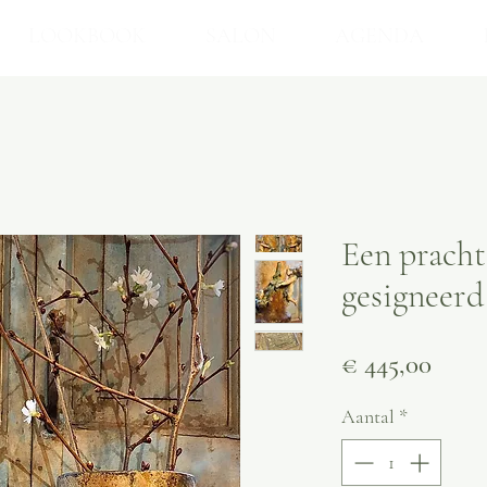
LOOKBOOK
SALON
AGENDA
Een pracht
gesigneerd
Prijs
€ 445,00
Aantal
*