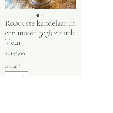
Robuuste kandelaar in
een mooie geglazuurde
kleur
Prijs
€ 145,00
Aantal
*
Niet op voorraad
Melding wanneer beschikbaar